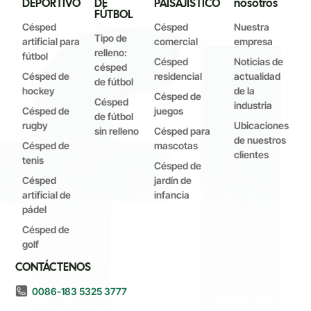
DEPORTIVO
DE
PAISAJÍSTICO
nosotros
FÚTBOL
Césped
Césped
Nuestra
Tipo de
artificial para
comercial
empresa
relleno:
fútbol
Césped
Noticias de
césped
Césped de
residencial
actualidad
de fútbol
hockey
de la
Césped de
Césped
industria
Césped de
juegos
de fútbol
rugby
Ubicaciones
sin relleno
Césped para
de nuestros
Césped de
mascotas
clientes
tenis
Césped de
Césped
jardín de
artificial de
infancia
pádel
Césped de
golf
CONTÁCTENOS
0086-183 5325 3777