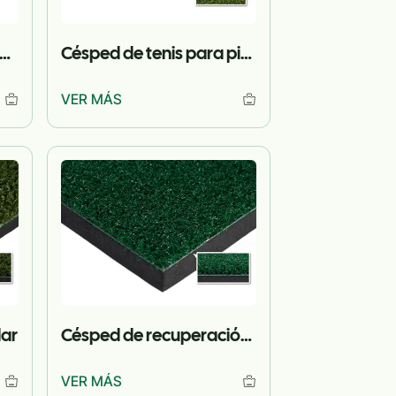
sped de tenis tipo seguro
Césped de tenis para pista dura
VER MÁS
dar
Césped de recuperación de alta elasticidad
VER MÁS