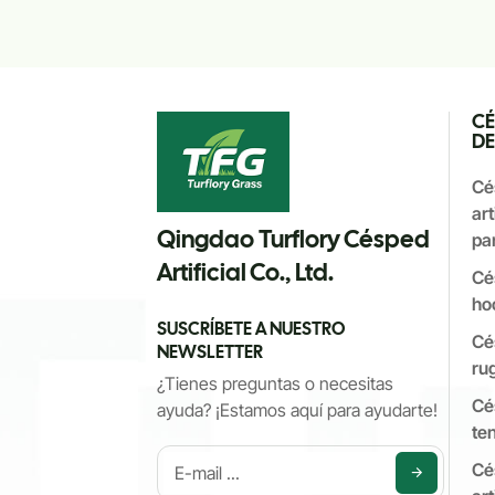
CÉ
DE
Cé
art
Qingdao Turflory Césped
par
Artificial Co., Ltd.
Cé
ho
SUSCRÍBETE A NUESTRO
Cé
NEWSLETTER
ru
¿Tienes preguntas o necesitas
Cé
ayuda? ¡Estamos aquí para ayudarte!
ten
Cé