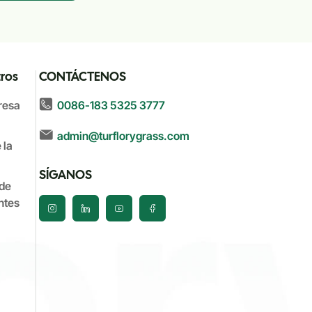
ros
CONTÁCTENOS
0086-183 5325 3777
resa
admin@turflorygrass.com
 la
SÍGANOS
de
ntes