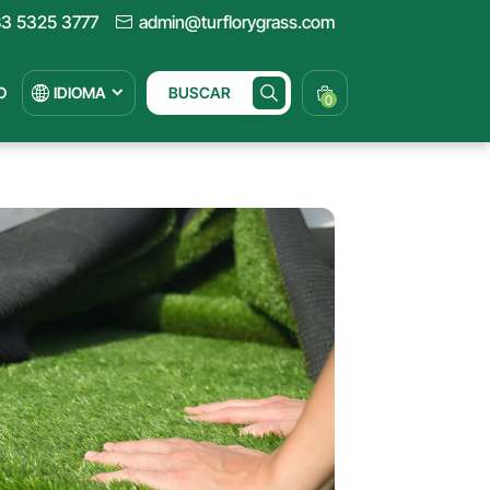
3 5325 3777
admin@turflorygrass.com
O
IDIOMA
BUSCAR
0