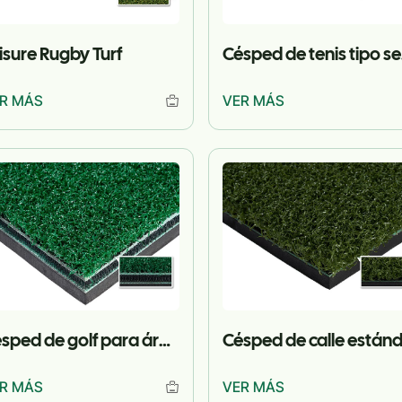
isure Rugby Turf
Cé
R MÁS
VER MÁS
Césped de golf para áreas verdes
Césped de calle están
R MÁS
VER MÁS