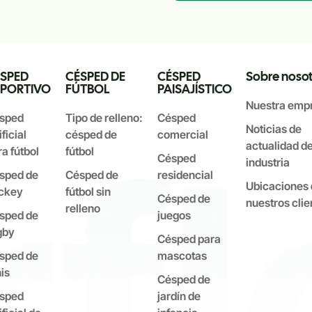
SPED
CÉSPED DE
CÉSPED
Sobre nosot
PORTIVO
FÚTBOL
PAISAJÍSTICO
Nuestra emp
sped
Tipo de relleno:
Césped
Noticias de
ificial
césped de
comercial
actualidad de
a fútbol
fútbol
Césped
industria
sped de
Césped de
residencial
Ubicaciones 
ckey
fútbol sin
Césped de
nuestros clie
relleno
sped de
juegos
gby
Césped para
sped de
mascotas
is
Césped de
sped
jardín de