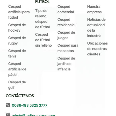
FÚTBOL
Césped
Césped
Nuestra
Tipo de
artificial para
comercial
empresa
relleno:
fútbol
Césped
Noticias de
césped
Césped de
residencial
actualidad
de fútbol
hockey
de la
Césped de
Césped
industria
Césped de
juegos
de fútbol
rugby
Ubicaciones
sin relleno
Césped para
de nuestros
Césped de
mascotas
clientes
tenis
Césped de
Césped
jardín de
artificial de
infancia
pádel
Césped de
golf
CONTÁCTENOS
0086-183 5325 3777
admin@turflorygrass.com