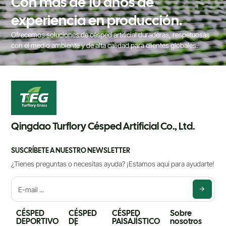
Con más de 10 años de
experiencia en producción.
Ofrecemos soluciones de césped artificial duraderas, respetuosas
con el medio ambiente y de alta calidad para clientes globales.
Qingdao Turflory Césped Artificial Co., Ltd.
SUSCRÍBETE A NUESTRO NEWSLETTER
¿Tienes preguntas o necesitas ayuda? ¡Estamos aquí para ayudarte!
CÉSPED
CÉSPED
CÉSPED
Sobre
DEPORTIVO
DE
PAISAJÍSTICO
nosotros