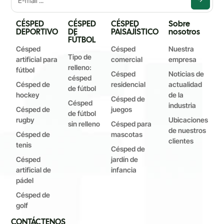
CÉSPED
CÉSPED
CÉSPED
Sobre
DEPORTIVO
DE
PAISAJÍSTICO
nosotros
FÚTBOL
Césped
Césped
Nuestra
Tipo de
artificial para
comercial
empresa
relleno:
fútbol
Césped
Noticias de
césped
Césped de
residencial
actualidad
de fútbol
hockey
de la
Césped de
Césped
industria
Césped de
juegos
de fútbol
rugby
Ubicaciones
sin relleno
Césped para
de nuestros
Césped de
mascotas
clientes
tenis
Césped de
Césped
jardín de
artificial de
infancia
pádel
Césped de
golf
CONTÁCTENOS