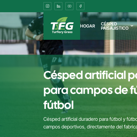
Football
Artificial
CÉSPED
HOGAR
PAISAJÍSTICO
Turf
for
Soccer
Césped artificial p
Fields
para campos de fú
fútbol
Césped artificial duradero para fútbol y fútb
campos deportivos, directamente del fabric