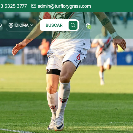
3 5325 3777
admin@turflorygrass.com
O
IDIOMA
BUSCAR
0