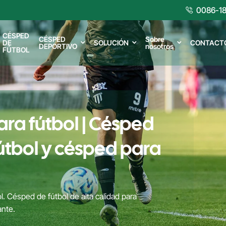
0086-18
CÉSPED
CÉSPED
Sobre
DE
SOLUCIÓN
CONTACT
DEPORTIVO
nosotros
FÚTBOL
ara fútbol | Césped
tbol y césped para
ol. Césped de fútbol de alta calidad para
ante.