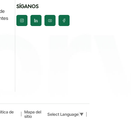
SÍGANOS
de
ntes
ítica de
Mapa del
Select Language
▼
sitio