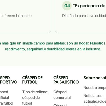
04
*Experiencia de
 ofrecen la tasa de
Diseñado para la velocidad, 
n más que un simple campo para atletas: son un hogar. Nuestros s
rendimiento, seguridad y durabilidad líderes en la industria.
SPED
CÉSPED DE
CÉSPED
Sobre nosot
PORTIVO
FÚTBOL
PAISAJÍSTICO
Nuestra emp
sped
Tipo de relleno:
Césped
Noticias de
ificial
césped de
comercial
actualidad de
a fútbol
fútbol
Césped