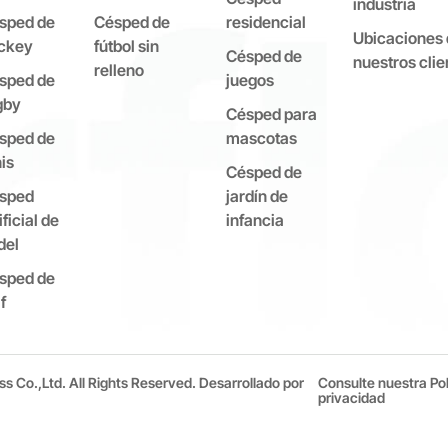
industria
sped de
Césped de
residencial
Ubicaciones 
ckey
fútbol sin
Césped de
nuestros clie
relleno
sped de
juegos
gby
Césped para
sped de
mascotas
is
Césped de
sped
jardín de
ificial de
infancia
del
sped de
f
ss Co.,Ltd. All Rights Reserved.
Desarrollado por
Consulte nuestra Pol
privacidad