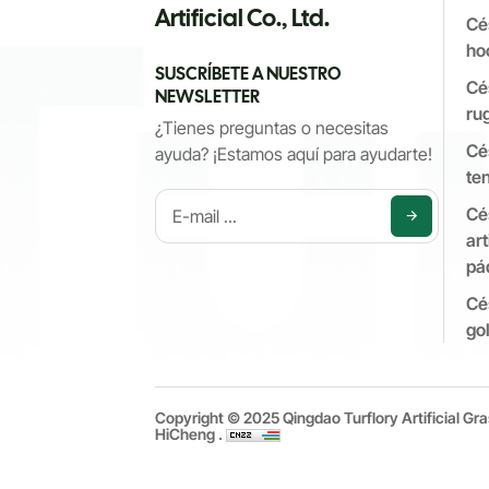
Artificial Co., Ltd.
Cé
ho
SUSCRÍBETE A NUESTRO
Cé
NEWSLETTER
ru
¿Tienes preguntas o necesitas
Cé
ayuda? ¡Estamos aquí para ayudarte!
ten
Cé
art
pá
Cé
gol
Copyright © 2025 Qingdao Turflory Artificial Gra
HiCheng .