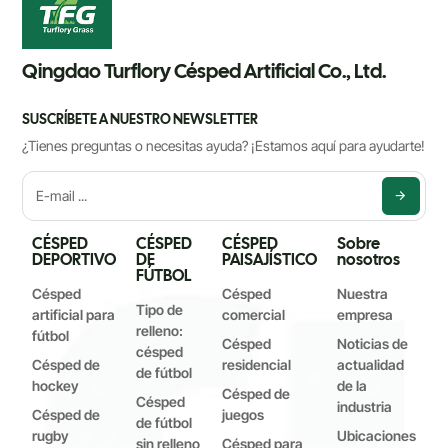
desechos de las mascotas, y nuestro sistema de drenaje
altamente eficiente facilita la eliminación de cualquier residuo
líquido con manguera y mantiene su jardín limpio y fresco.
Qingdao Turflory Césped Artificial Co., Ltd.
SUSCRÍBETE A NUESTRO NEWSLETTER
¿Tienes preguntas o necesitas ayuda? ¡Estamos aquí para ayudarte!
CÉSPED
CÉSPED
CÉSPED
Sobre
DEPORTIVO
DE
PAISAJÍSTICO
nosotros
FÚTBOL
Césped
Césped
Nuestra
Tipo de
artificial para
comercial
empresa
relleno:
fútbol
Césped
Noticias de
césped
Césped de
residencial
actualidad
de fútbol
hockey
de la
Césped de
Césped
industria
Césped de
juegos
de fútbol
rugby
Ubicaciones
sin relleno
Césped para