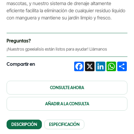
mascotas, y nuestro sistema de drenaje altamente
eficiente facilita la eliminación de cualquier residuo líquido
con manguera y mantiene su jardín limpio y fresco.
Preguntas?
¡Nuestros gpeeialisis están listos para ayudar! Llámanos
Compartir en
Facebook
X
LinkedIn
WhatsA
Sha
CONSULTE AHORA
AÑADIR A LA CONSULTA
DESCRIPCIÓN
ESPECIFICACIÓN