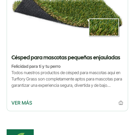
Césped para mascotas pequeñas enjauladas
Felicidad para ti y tu perro
Todos nuestros productos de césped para mascotas aquí en
Turflory Grass son completamente aptos para mascotas para
garantizar una experiencia segura, divertida y de bajo
mantenimiento para usted y sus mascotas. Con el césped
artificial, no hay más excavación de perros, no más manchas
VER MÁS
marrones, agujeros de barro o tesoros enterrados de tu
amigo peludo. Su césped permanecerá bellamente verde y
exuberante durante todo el año. Nuestro sistema para
mascotas también incluye el uso de un relleno seguro para
mascotas que controlará y neutralizará los olores de los