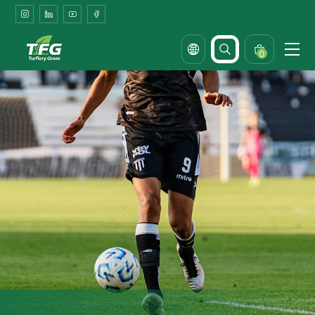
Caged
Small
Pet
0
Turf