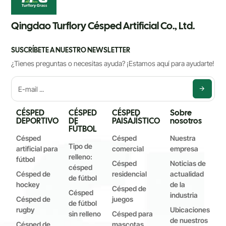
Qingdao Turflory Césped Artificial Co., Ltd.
SUSCRÍBETE A NUESTRO NEWSLETTER
¿Tienes preguntas o necesitas ayuda? ¡Estamos aquí para ayudarte!
CÉSPED
CÉSPED
CÉSPED
Sobre
DEPORTIVO
DE
PAISAJÍSTICO
nosotros
FÚTBOL
Césped
Césped
Nuestra
Tipo de
artificial para
comercial
empresa
relleno:
fútbol
Césped
Noticias de
césped
Césped de
residencial
actualidad
de fútbol
hockey
de la
Césped de
Césped
industria
Césped de
juegos
de fútbol
rugby
Ubicaciones
sin relleno
Césped para
de nuestros
Césped de
mascotas