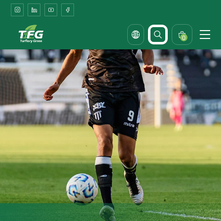
Professional
Rugby
Turf
0