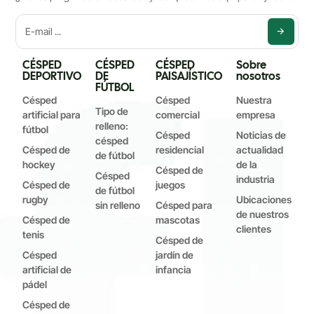
CÉSPED
CÉSPED
CÉSPED
Sobre
DEPORTIVO
DE
PAISAJÍSTICO
nosotros
FÚTBOL
Césped
Césped
Nuestra
Tipo de
artificial para
comercial
empresa
relleno:
fútbol
Césped
Noticias de
césped
Césped de
residencial
actualidad
de fútbol
hockey
de la
Césped de
Césped
industria
Césped de
juegos
de fútbol
rugby
Ubicaciones
sin relleno
Césped para
de nuestros
Césped de
mascotas
clientes
tenis
Césped de
Césped
jardín de
artificial de
infancia
pádel
Césped de