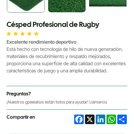
Césped Profesional de Rugby
Excelente rendimiento deportivo
Está hecho con tecnología de hilo de nueva generación,
materiales de recubrimiento y respaldo mejorados,
proporciona una superficie de alta calidad con excelentes
características de juego y una amplia durabilidad.
Preguntas?
¡Nuestros gpeeialisis están listos para ayudar! Llámanos
Compartir en
Facebook
X
LinkedIn
WhatsA
Sha