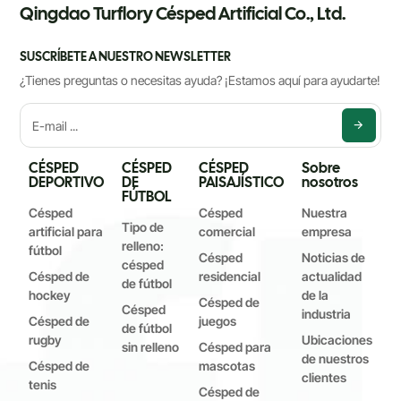
Qingdao Turflory Césped Artificial Co., Ltd.
SUSCRÍBETE A NUESTRO NEWSLETTER
¿Tienes preguntas o necesitas ayuda? ¡Estamos aquí para ayudarte!
CÉSPED
CÉSPED
CÉSPED
Sobre
DEPORTIVO
DE
PAISAJÍSTICO
nosotros
FÚTBOL
Césped
Césped
Nuestra
Tipo de
artificial para
comercial
empresa
relleno:
fútbol
Césped
Noticias de
césped
Césped de
residencial
actualidad
de fútbol
hockey
de la
Césped de
Césped
industria
Césped de
juegos
de fútbol
rugby
Ubicaciones
sin relleno
Césped para
de nuestros
Césped de
mascotas
clientes
tenis
Césped de