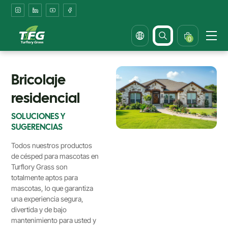
Bricolaje
residencial
0
Bricolaje
residencial
SOLUCIONES Y
SUGERENCIAS
Todos nuestros productos
de césped para mascotas en
Turflory Grass son
totalmente aptos para
mascotas, lo que garantiza
una experiencia segura,
divertida y de bajo
mantenimiento para usted y