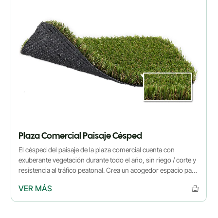
Plaza Comercial Paisaje Césped
El césped del paisaje de la plaza comercial cuenta con
exuberante vegetación durante todo el año, sin riego / corte y
resistencia al tráfico peatonal. Crea un acogedor espacio para
los compradores, lo que aumenta el atractivo de la plaza sin
VER MÁS
esfuerzo.