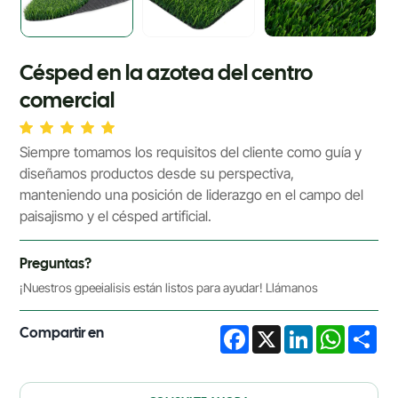
Césped en la azotea del centro
comercial
Siempre tomamos los requisitos del cliente como guía y
diseñamos productos desde su perspectiva,
manteniendo una posición de liderazgo en el campo del
paisajismo y el césped artificial.
Preguntas?
¡Nuestros gpeeialisis están listos para ayudar! Llámanos
Compartir en
Facebook
X
LinkedIn
WhatsA
Sha