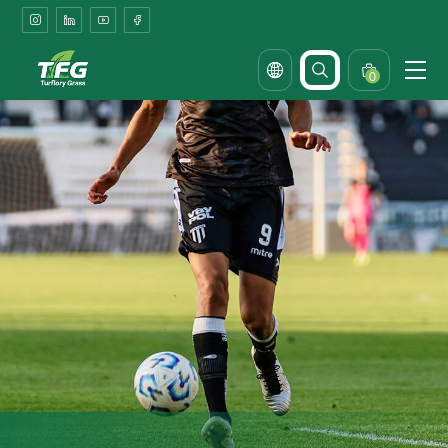
Shopping
Mall
Rooftop
0
Turf