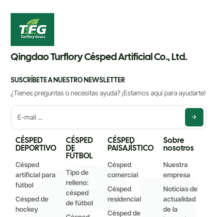
Qingdao Turflory Césped Artificial Co., Ltd.
SUSCRÍBETE A NUESTRO NEWSLETTER
¿Tienes preguntas o necesitas ayuda? ¡Estamos aquí para ayudarte!
CÉSPED
CÉSPED
CÉSPED
Sobre
DEPORTIVO
DE
PAISAJÍSTICO
nosotros
FÚTBOL
Césped
Césped
Nuestra
Tipo de
artificial para
comercial
empresa
relleno:
fútbol
Césped
Noticias de
césped
Césped de
residencial
actualidad
de fútbol
hockey
de la
Césped de
Césped